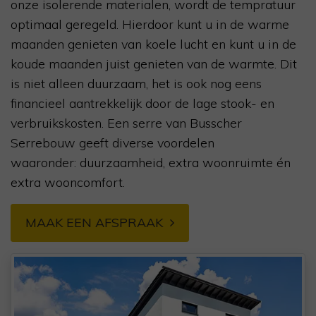
onze isolerende materialen, wordt de tempratuur
optimaal geregeld. Hierdoor kunt
u in de warme
maanden genieten van koele lucht en kunt u in de
koude maanden juist genieten van de warmte. Dit
is niet alleen duurzaam, het is ook nog
eens
financieel
aantrekkelijk
door de lage stook- en
verbruikskosten
.
Een
serre van
Busscher
Serrebouw
geeft diverse
voordelen
waaronder:
d
uurzaamheid,
extra woonruimte én
extra wooncomfort.
MAAK EEN AFSPRAAK