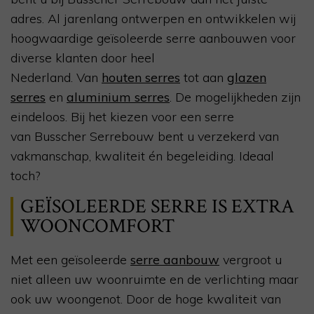
adres. Al jarenlang ontwerpen en ontwikkelen wij
hoogwaardige geïsoleerde serre aanbouwen voor
diverse klanten door heel
Nederland.
Van
houten serres
tot aan
glazen
serres
en
aluminium serres
.
De mogelijkheden zijn
eindeloos.
Bij het kiezen voor
een serre
van
Busscher Serrebouw
bent u verzekerd van
vakmanschap
,
kwaliteit
én
begeleiding
.
Ideaal
toch?
G
EÏSOLEERDE SERRE IS EXTRA
WOONCOMFORT
Met een
geïsoleerde
serre aanbouw
vergroot u
niet alleen uw woonruimte
en de verlichting
maar
ook uw woongenot.
Door de hoge kwaliteit van