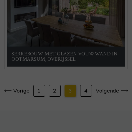
SERREBOUW MET GLAZEN VOUWWAND IN
OOTMARSUM, OVERIJSSEL
⟵ Vorige
1
2
3
4
Volgende ⟶