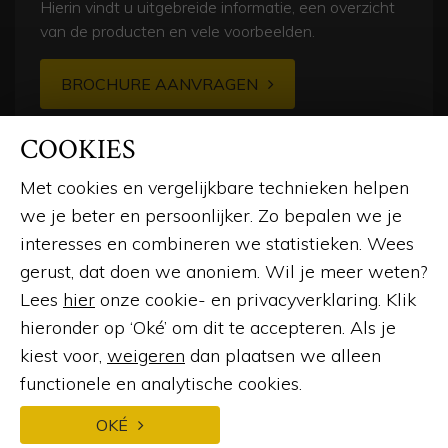
Hierin vindt u uitgebreide informatie, een overzicht
van de producten en vele voorbeelden.
BROCHURE AANVRAGEN
COOKIES
Met cookies en vergelijkbare technieken helpen
we je beter en persoonlijker. Zo bepalen we je
interesses en combineren we statistieken. Wees
gerust, dat doen we anoniem. Wil je meer weten?
© 2026
Lees
hier
onze cookie- en privacyverklaring. Klik
hieronder op ‘Oké’ om dit te accepteren. Als je
LinkedIn
Instagram
Facebook
Pinterest
kiest voor,
weigeren
dan plaatsen we alleen
functionele en analytische cookies.
Webdesign en ontwikkeling
door:
Forresult
OKÉ