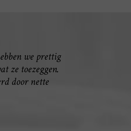
hebben we prettig
t ze toezeggen.
erd door nette