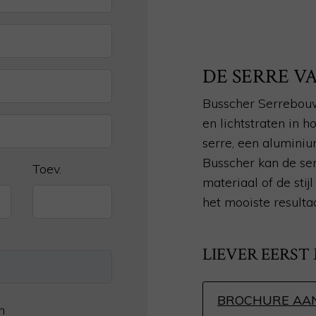
DE SERRE 
Busscher Serrebouw
en lichtstraten in 
serre, een aluminiu
Busscher kan de ser
Toev.
materiaal of de sti
het mooiste resulta
LIEVER EERST
BROCHURE AA
n