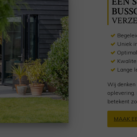
EEN 
BUSS
VERZE
Begelei
Uniek i
Optimal
Kwalite
Lange l
Wij denken 
oplevering
betekent zo
MAAK E