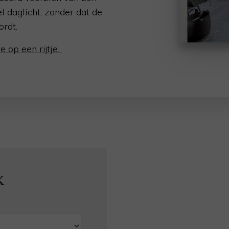
l daglicht, zonder dat de
ordt.
e op een rijtje.
K