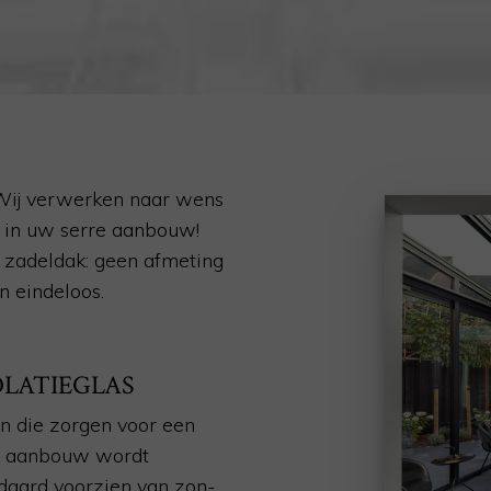
 Wij verwerken naar wens
t in uw serre aanbouw!
t zadeldak: geen afmeting
jn eindeloos.
OLATIEGLAS
 die zorgen voor een
re aanbouw wordt
ndaard voorzien van zon-