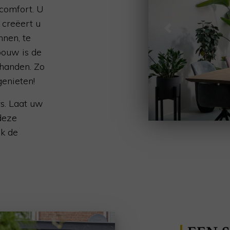
comfort. U
 creëert u
Previous
nnen, te
bouw is de
handen. Zo
genieten!
s. Laat uw
deze
k de