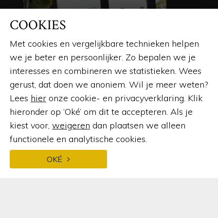
COOKIES
BROCHURE AANVRAGEN
Plannen om te bouwen of verbouwen? Daar moet
Met cookies en vergelijkbare technieken helpen
u beslist even voor gaan zitten. Een goed
we je beter en persoonlijker. Zo bepalen we je
hulpmiddel is de brochure van Busscher Serrebouw.
interesses en combineren we statistieken. Wees
Hierin vindt u uitgebreide informatie, een overzicht
gerust, dat doen we anoniem. Wil je meer weten?
van de producten en vele voorbeelden.
Lees
hier
onze cookie- en privacyverklaring. Klik
hieronder op ‘Oké’ om dit te accepteren. Als je
BROCHURE AANVRAGEN
kiest voor,
weigeren
dan plaatsen we alleen
functionele en analytische cookies.
OKÉ
© 2026