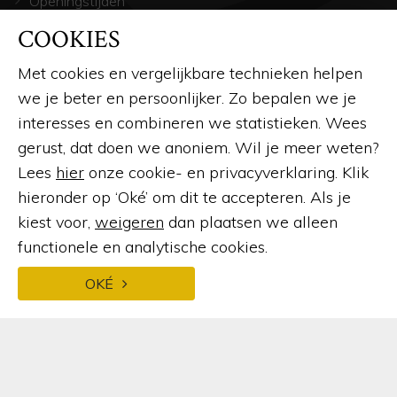
Openingstijden
COOKIES
Contact
Veelgestelde vragen
Met cookies en vergelijkbare technieken helpen
we je beter en persoonlijker. Zo bepalen we je
Afspraak maken
interesses en combineren we statistieken. Wees
Brochure aanvragen
gerust, dat doen we anoniem. Wil je meer weten?
Offerte aanvragen
Lees
hier
onze cookie- en privacyverklaring. Klik
Service
hieronder op ‘Oké’ om dit te accepteren. Als je
kiest voor,
weigeren
dan plaatsen we alleen
Kennisbank
functionele en analytische cookies.
OKÉ
WAT WIJ MAKEN
Serre
Glazen serre
Houten serre