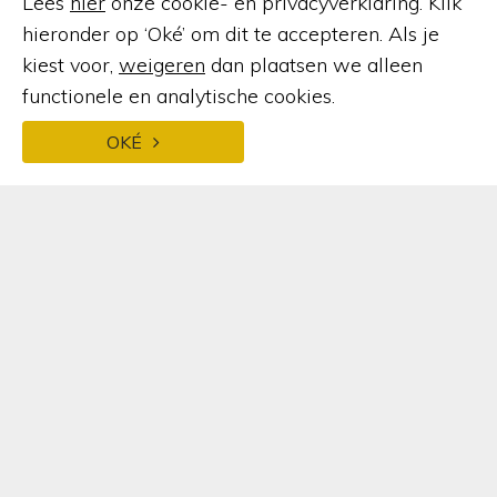
Lees
hier
onze cookie- en privacyverklaring. Klik
Kennisbank
hieronder op ‘Oké’ om dit te accepteren. Als je
kiest voor,
weigeren
dan plaatsen we alleen
functionele en analytische cookies.
WAT WIJ MAKEN
OKÉ
Serre
Glazen serre
Houten serre
Glazen vouwwand
Minimalistische pui
Lichtstraat
Horeca serre
Orangerie