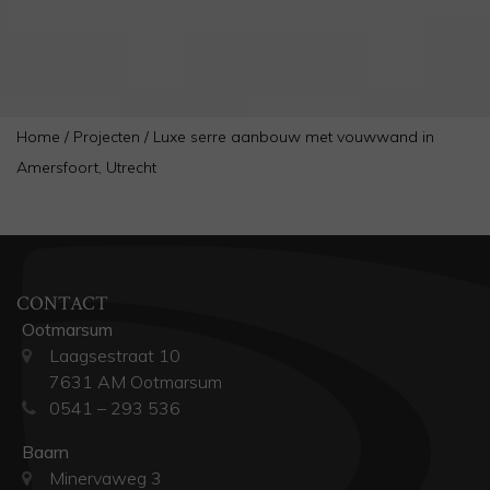
Home
/
Projecten
/
Luxe serre aanbouw met vouwwand in
Amersfoort, Utrecht
CONTACT
Ootmarsum
Laagsestraat 10
7631 AM Ootmarsum
0541 – 293 536
Baarn
Minervaweg 3