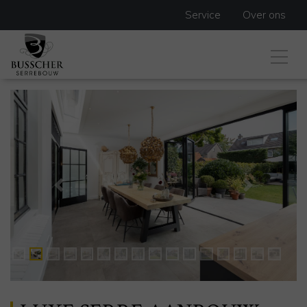
Service
Over ons
Previous
Next