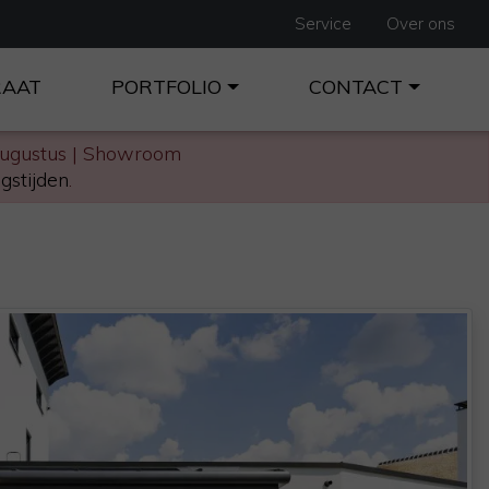
Service
Over ons
RAAT
PORTFOLIO
CONTACT
augustus | Showroom
gstijden
.