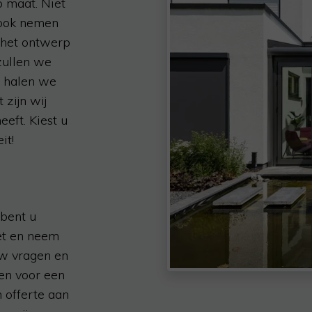
 maat. Niet
 ook nemen
 het ontwerp
 zullen we
m halen we
 zijn wij
eft. Kiest u
it!
 bent u
et en neem
uw vragen en
en voor een
n offerte aan