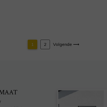
1
2
Volgende ⟶
 MAAT
r