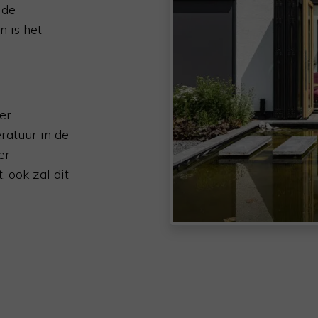
 de
n is het
er
ratuur in de
er
 ook zal dit