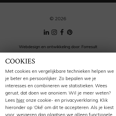
© 2026
LinkedIn
Instagram
Facebook
Pinterest
Webdesign en ontwikkeling
door:
Forresult
COOKIES
Met cookies en vergelijkbare technieken helpen we
je beter en persoonlijker. Zo bepalen we je
interesses en combineren we statistieken. Wees
gerust, dat doen we anoniem. Wil je meer weten?
Lees
hier
onze cookie- en privacyverklaring. Klik
hieronder op ‘Oké’ om dit te accepteren. Als je kiest
voor,
weigeren
dan plaatsen we alleen functionele