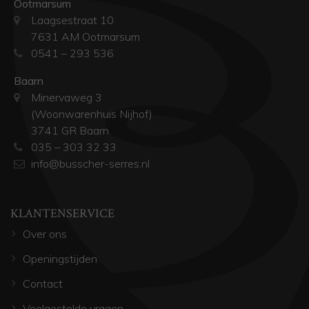
Ootmarsum
Laagsestraat 10
7631 AM Ootmarsum
0541 – 293 536
Baarn
Minervaweg 3
(Woonwarenhuis Nijhof)
3741 GR Baarn
035 – 303 32 33
info@busscher-serres.nl
KLANTENSERVICE
Over ons
Openingstijden
Contact
Veelgestelde vragen