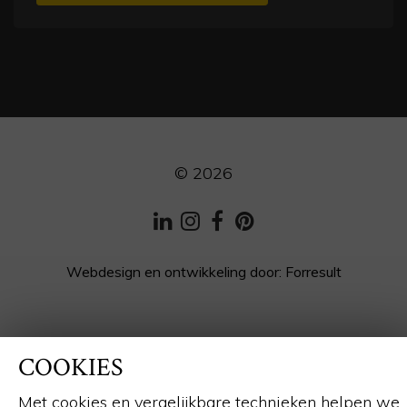
© 2026
LinkedIn
Instagram
Facebook
Pinterest
Webdesign en ontwikkeling
door:
Forresult
COOKIES
Met cookies en vergelijkbare technieken helpen we