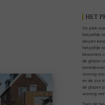
HET P
De plek waa
hetzelfde n
deuren kond
hetzelfde n
bewoners va
de
glazen 
benedenverd
woning voor
en de zon k
de glazen 
woning veel
Toen de be