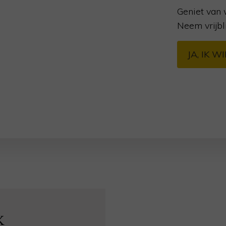
Geniet van 
Neem vrijbl
JA, IK 
K