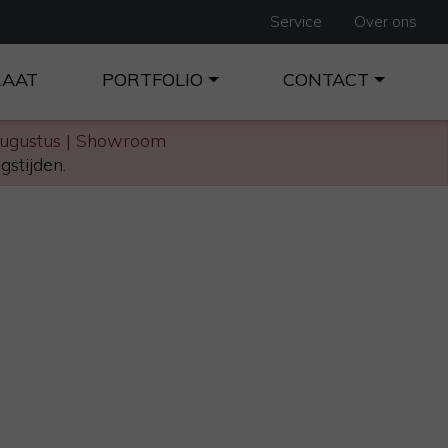
Service
Over ons
RAAT
PORTFOLIO
CONTACT
augustus | Showroom
gstijden
.