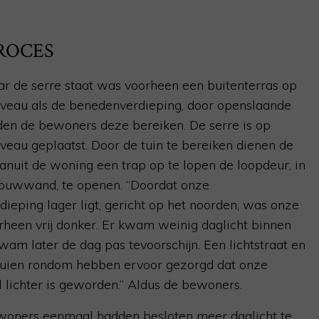
ROCES
r de serre staat was voorheen een buitenterras op
iveau als de benedenverdieping, door openslaande
en de bewoners deze bereiken. De serre is op
iveau geplaatst. Door de tuin te bereiken dienen de
nuit de woning een trap op te lopen de loopdeur, in
vouwwand
, te openen. “Doordat onze
ieping lager ligt, gericht op het noorden, was onze
heen vrij donker. Er kwam weinig daglicht binnen
wam later de dag pas tevoorschijn. Een lichtstraat en
puien rondom hebben ervoor gezorgd dat onze
 lichter is geworden.” Aldus de bewoners.
woners eenmaal hadden besloten meer daglicht te