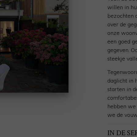
willen in h
bezochten 
over de geg
onze woonw
een goed ge
gegeven. Oo
steekje vall
Tegenwoord
daglicht in
starten in 
comfortabel
hebben we 
we de vouw
IN DE S