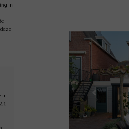
ing in
de
 deze
 in
Previous
2,1
n