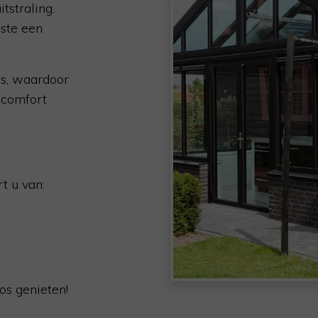
tstraling.
iste een
es, waardoor
ncomfort
t u van:
s genieten!