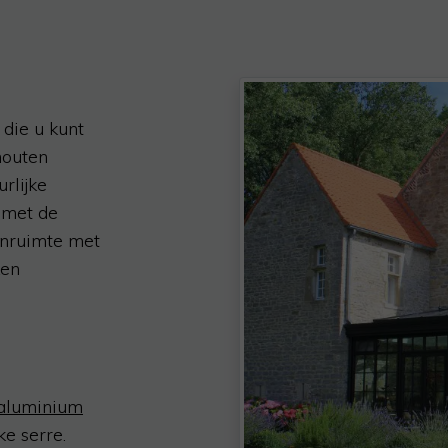
 die u kunt
houten
rlijke
n met de
onruimte met
ken
aluminium
ke serre.