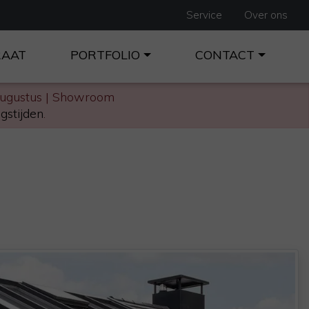
Service
Over ons
RAAT
PORTFOLIO
CONTACT
augustus | Showroom
gstijden
.