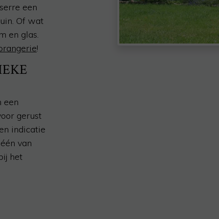
serre een
tuin. Of wat
m en glas.
orangerie
!
IEKE
n een
voor gerust
n indicatie
 één van
ij het