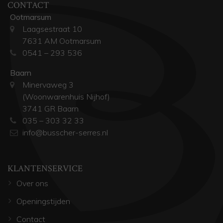
CONTACT
Ootmarsum
Laagsestraat 10
7631 AM Ootmarsum
0541 – 293 536
Baarn
Minervaweg 3
(Woonwarenhuis Nijhof)
3741 GR Baarn
035 – 303 32 33
info@busscher-serres.nl
KLANTENSERVICE
Over ons
Openingstijden
Contact