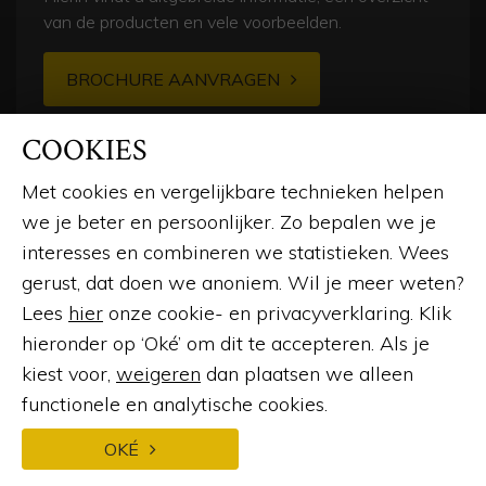
van de producten en vele voorbeelden.
BROCHURE AANVRAGEN
COOKIES
Met cookies en vergelijkbare technieken helpen
we je beter en persoonlijker. Zo bepalen we je
interesses en combineren we statistieken. Wees
gerust, dat doen we anoniem. Wil je meer weten?
© 2026
Lees
hier
onze cookie- en privacyverklaring. Klik
hieronder op ‘Oké’ om dit te accepteren. Als je
LinkedIn
Instagram
Facebook
Pinterest
kiest voor,
weigeren
dan plaatsen we alleen
functionele en analytische cookies.
Webdesign en ontwikkeling
door:
Forresult
OKÉ