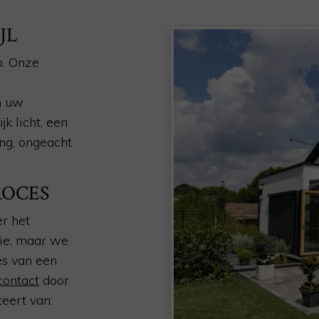
JL
p. Onze
n uw
k licht, een
ng, ongeacht
ROCES
r het
ie, maar we
es van een
contact
door
eert van: