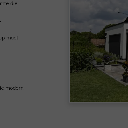
imte die
T
 op maat
ie modern.