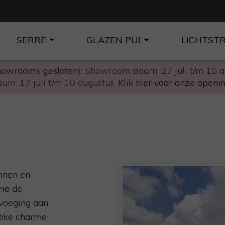
SERRE
GLAZEN PUI
LICHTST
howrooms gesloten):
Showroom Baarn: 27 juli t/m 10 
um: 17 juli t/m 10 augustus.
Klik hier voor onze openin
nnen en
rie
de
oevoeging aan
ieke charme