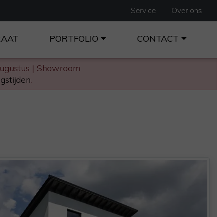
Service
Over ons
RAAT
PORTFOLIO
CONTACT
augustus | Showroom
gstijden
.