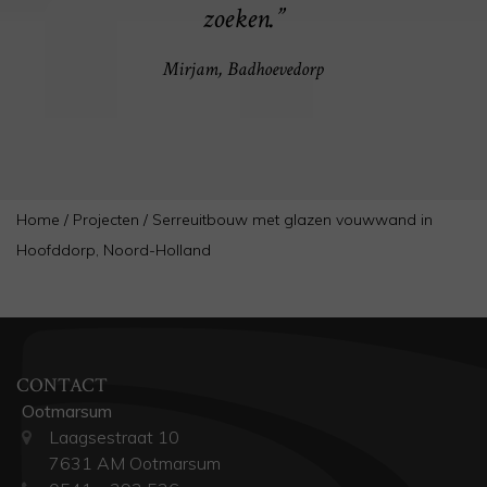
zoeken.”
Mirjam, Badhoevedorp
Home
/
Projecten
/
Serreuitbouw met glazen vouwwand in
Hoofddorp, Noord-Holland
CONTACT
Ootmarsum
Laagsestraat 10
7631 AM Ootmarsum