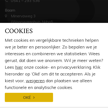
0541 – 293 536
Baarn
Minervaweg 3
(Woonwarenhuis Nijhof)
3741 GR Baarn
COOKIES
035 – 303 32 33
info@busscher-serres.nl
Met cookies en vergelijkbare technieken helpen
we je beter en persoonlijker. Zo bepalen we je
interesses en combineren we statistieken. Wees
KLANTENSERVICE
gerust, dat doen we anoniem. Wil je meer weten?
Over ons
Lees
hier
onze cookie- en privacyverklaring. Klik
Openingstijden
hieronder op ‘Oké’ om dit te accepteren. Als je
kiest voor,
weigeren
dan plaatsen we alleen
Contact
functionele en analytische cookies.
Veelgestelde vragen
OKÉ
Afspraak maken
Brochure aanvragen