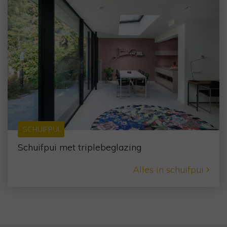
SCHUIFPUI
Schuifpui met triplebeglazing
Alles in schuifpui