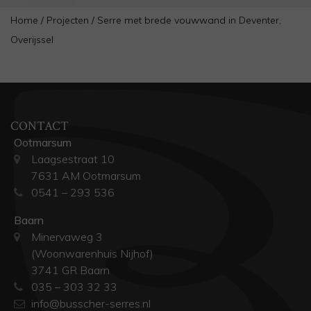
Home
/
Projecten
/
Serre met brede vouwwand in Deventer,
Overijssel
CONTACT
Ootmarsum
Laagsestraat 10
7631 AM Ootmarsum
0541 – 293 536
Baarn
Minervaweg 3
(Woonwarenhuis Nijhof)
3741 GR Baarn
035 – 303 32 33
info@busscher-serres.nl