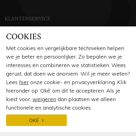
KLANTENSERVICE
Over ons
COOKIES
Openingstijden
Met cookies en vergelijkbare technieken helpen
Contact
we je beter en persoonlijker. Zo bepalen we je
Veelgestelde vragen
interesses en combineren we statistieken. Wees
Afspraak maken
gerust, dat doen we anoniem. Wil je meer weten?
Lees
hier
onze cookie- en privacyverklaring. Klik
Brochure aanvragen
hieronder op ‘Oké’ om dit te accepteren. Als je
Offerte aanvragen
kiest voor,
weigeren
dan plaatsen we alleen
Service
functionele en analytische cookies.
Kennisbank
OKÉ