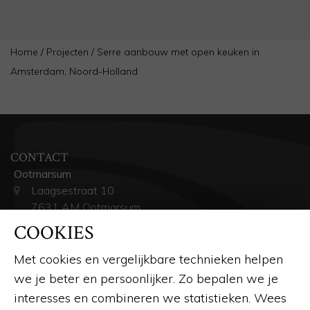
Home
/
Projecten
/
Serre aanbouw met open keuken in
Amsterdam, Noord-Holland
CONTACT
Ootmarsum
Laagsestraat 10
7631 AM Ootmarsum
0541 – 293 536
COOKIES
Baarn
Met cookies en vergelijkbare technieken helpen
Minervaweg 3
we je beter en persoonlijker. Zo bepalen we je
(Woonwarenhuis Nijhof)
interesses en combineren we statistieken. Wees
3741 GR Baarn