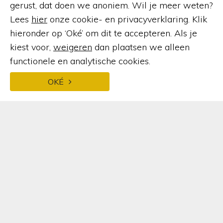
gerust, dat doen we anoniem. Wil je meer weten?
035 – 303 32 33
info@busscher-serres.nl
Lees
hier
onze cookie- en privacyverklaring. Klik
hieronder op ‘Oké’ om dit te accepteren. Als je
kiest voor,
weigeren
dan plaatsen we alleen
KLANTENSERVICE
functionele en analytische cookies.
Over ons
OKÉ
Openingstijden
Contact
Veelgestelde vragen
Afspraak maken
Brochure aanvragen
Offerte aanvragen
Service
Kennisbank