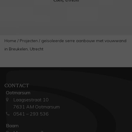
Home
/
Projecten
/
geïsoleerde serre aanbouw met vouwwand
in Breukelen, Utrecht
CONTACT
Ootmarsum
Laagsestraat 10
7631 AM Ootmarsum
0541 – 293 536
Baarn