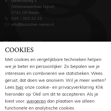
Minervaweg 3
(Woonwarenhuis Nijhof)
3741 GR Baarn
035 – 303 32 33
info@busscher-serres.nl
KLANTENSERVICE
COOKIES
Over ons
Openingstijden
Met cookies en vergelijkbare technieken helpen
we je beter en persoonlijker. Zo bepalen we je
Contact
interesses en combineren we statistieken. Wees
Veelgestelde vragen
gerust, dat doen we anoniem. Wil je meer weten?
Afspraak maken
Lees
hier
onze cookie- en privacyverklaring. Klik
hieronder op ‘Oké’ om dit te accepteren. Als je
Brochure aanvragen
kiest voor,
weigeren
dan plaatsen we alleen
Offerte aanvragen
functionele en analytische cookies.