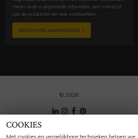
Hierin vindt u uitgebreide informatie, een overzicht
van de producten en vele voorbeelden.
BROCHURE AANVRAGEN
© 2026
LinkedIn
Instagram
Facebook
Pinterest
COOKIES
Webdesign en ontwikkeling
door:
Forresult
Met cookies en vergelijkbare technieken helpen we