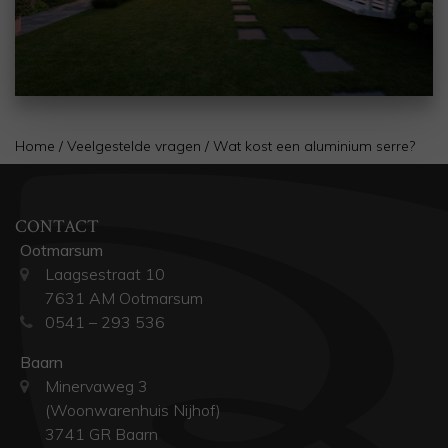
Home
/
Veelgestelde vragen
/
Wat kost een aluminium serre?
CONTACT
Ootmarsum
Laagsestraat 10
7631 AM Ootmarsum
0541 – 293 536
Baarn
Minervaweg 3
(Woonwarenhuis Nijhof)
3741 GR Baarn