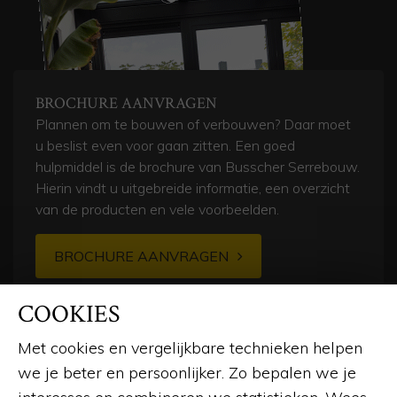
BROCHURE AANVRAGEN
Plannen om te bouwen of verbouwen? Daar moet
u beslist even voor gaan zitten. Een goed
hulpmiddel is de brochure van Busscher Serrebouw.
Hierin vindt u uitgebreide informatie, een overzicht
van de producten en vele voorbeelden.
BROCHURE AANVRAGEN
COOKIES
Met cookies en vergelijkbare technieken helpen
we je beter en persoonlijker. Zo bepalen we je