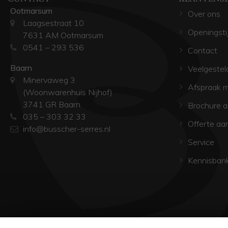
Ootmarsum
Over ons
Laagsestraat 10
Openingsti
7631 AM Ootmarsum
0541 – 293 536
Contact
Baarn
Veelgestel
Minervaweg 3
Afspraak 
(Woonwarenhuis Nijhof)
3741 GR Baarn
Brochure 
035 – 303 32 33
Offerte aa
info@busscher-serres.nl
Service
Kennisban