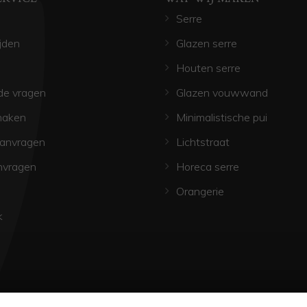
Serre
jden
Glazen serre
Houten serre
de vragen
Glazen vouwwand
maken
Minimalistische pui
aanvragen
Lichtstraat
nvragen
Horeca serre
Orangerie
k