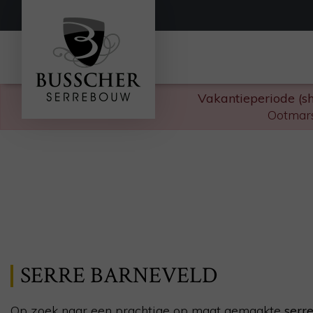
Vakantieperiode (s
Ootmars
SERRE BARNEVELD
Op zoek naar een prachtige op maat gemaakte
serre