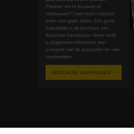
Plannen om te bouwen of
verbouwen? Daar moet u beslist
even voor gaan zitten. Een goed
hulpmiddel is de brochure van
Busscher Serrebouw. Hierin vindt
u uitgebreide informatie, een
overzicht van de producten en vele
voorbeelden.
BROCHURE AANVRAGEN