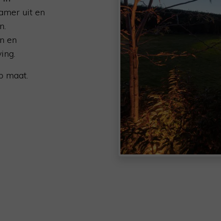
amer uit en
n.
en en
ing.
p maat.