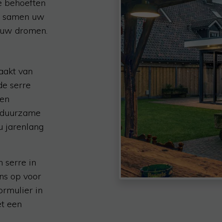
e behoeften
om samen uw
n uw dromen.
aakt van
de serre
ren
n duurzame
u jarenlang
 serre in
ns op voor
ormulier in
et een