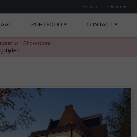
Service
Over ons
RAAT
PORTFOLIO
CONTACT
augustus | Showroom
gstijden
.