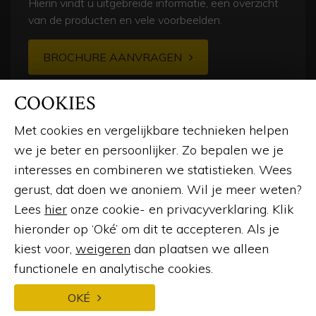
Hierin vindt u uitgebreide informatie, een overzicht
van de producten en vele voorbeelden.
BROCHURE AANVRAGEN
COOKIES
Met cookies en vergelijkbare technieken helpen
we je beter en persoonlijker. Zo bepalen we je
interesses en combineren we statistieken. Wees
gerust, dat doen we anoniem. Wil je meer weten?
© 2026
Lees
hier
onze cookie- en privacyverklaring. Klik
hieronder op ‘Oké’ om dit te accepteren. Als je
LinkedIn
Instagram
Facebook
Pinterest
kiest voor,
weigeren
dan plaatsen we alleen
functionele en analytische cookies.
Webdesign en ontwikkeling
door:
Forresult
OKÉ