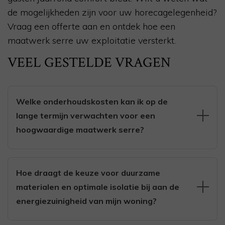
de mogelijkheden zijn voor uw horecagelegenheid?
Vraag een offerte aan en ontdek hoe een
maatwerk serre uw exploitatie versterkt.
VEEL GESTELDE VRAGEN
Welke onderhoudskosten kan ik op de
lange termijn verwachten voor een
hoogwaardige maatwerk serre?
Bij een hoogwaardige maatwerk serre bestaan de
onderhoudskosten op lange termijn vooral uit
Hoe draagt de keuze voor duurzame
periodieke glasreiniging, schoonmaken van goten en
materialen en optimale isolatie bij aan de
afwatering, en het controleren van kitnaden, rubbers en
energiezuinigheid van mijn woning?
afdichtingen. Daarnaast komen er kosten voor het
nalopen en zo nodig smeren of afstellen van