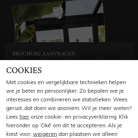
BROCHURE AANVRAGEN
Plannen om te bouwen of verbouwen? Daar moet
COOKIES
u beslist even voor gaan zitten. Een goed
hulpmiddel is de brochure van Busscher Serrebouw.
Met cookies en vergelijkbare technieken helpen
Hierin vindt u uitgebreide informatie, een overzicht
we je beter en persoonlijker. Zo bepalen we je
van de producten en vele voorbeelden.
interesses en combineren we statistieken. Wees
BROCHURE AANVRAGEN
gerust, dat doen we anoniem. Wil je meer weten?
Lees
hier
onze cookie- en privacyverklaring. Klik
hieronder op ‘Oké’ om dit te accepteren. Als je
kiest voor,
weigeren
dan plaatsen we alleen