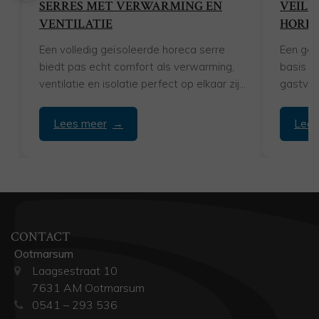
SERRES MET VERWARMING EN
VEILI
VENTILATIE
HOREC
Een volledig geïsoleerde horeca serre
Een goe
biedt pas echt comfort als verwarming,
basis vo
ventilatie en isolatie perfect op elkaar zijn
gastvrij
afgestemd. Glasoppervlakken...
horeca.
Lees meer
Lees
CONTACT
Ootmarsum
Laagsestraat 10
7631 AM Ootmarsum
0541 – 293 536