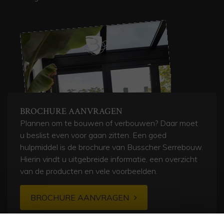
BROCHURE AANVRAGEN
Plannen om te bouwen of verbouwen? Daar moet
u beslist even voor gaan zitten. Een goed
hulpmiddel is de brochure van Busscher Serrebouw.
Hierin vindt u uitgebreide informatie, een overzicht
van de producten en vele voorbeelden.
BROCHURE AANVRAGEN