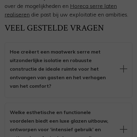
over de mogelijkheden en
Horeca serre laten
realiseren
die past bij uw exploitatie en ambities.
VEEL GESTELDE VRAGEN
Hoe creëert een maatwerk serre met
uitzonderlijke isolatie en robuuste
constructie de ideale ruimte voor het
ontvangen van gasten en het verhogen
van het comfort?
Een maatwerk serre met uitzonderlijke isolatie zorgt
voor een stabiel en aangenaam binnenklimaat,
Welke esthetische en functionele
waardoor u gasten het hele jaar door comfortabel kunt
voordelen biedt een luxe glazen uitbouw,
ontvangen, ongeacht het weer. De robuuste
ontworpen voor ‘intensief gebruik’ en
constructie met hoogwaardige, volledig geïsoleerde