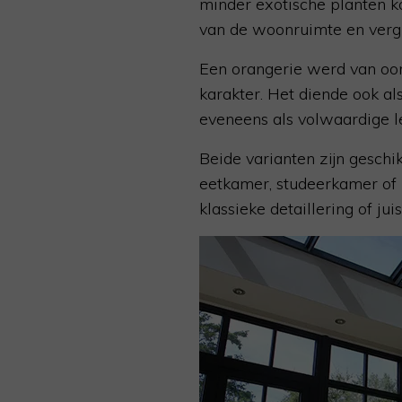
minder exotische planten k
van de woonruimte en vergr
Een orangerie werd van oo
karakter. Het diende ook a
eveneens als volwaardige le
Beide varianten zijn geschi
eetkamer, studeerkamer of 
klassieke detaillering of jui