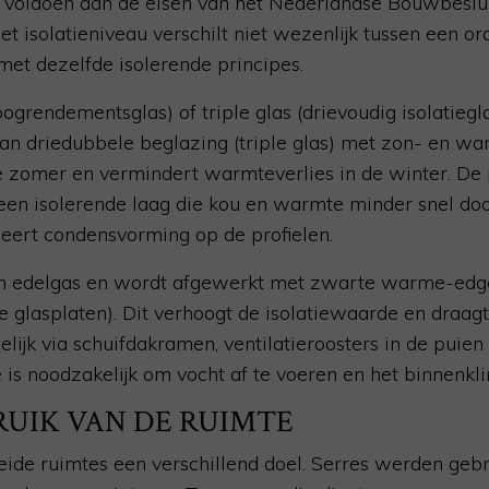
s voldoen aan de eisen van het Nederlandse Bouwbesluit
Het isolatieniveau verschilt niet wezenlijk tussen een o
t dezelfde isolerende principes.
grendementsglas) of triple glas (drievoudig isolatiegl
an driedubbele beglazing (triple glas) met zon- en wa
e zomer en vermindert warmteverlies in de winter. De p
een isolerende laag die kou en warmte minder snel doo
eert condensvorming op de profielen.
n edelgas en wordt afgewerkt met zwarte warme-edg
e glasplaten). Dit verhoogt de isolatiewaarde en draagt
ogelijk via schuifdakramen, ventilatieroosters in de puie
 is noodzakelijk om vocht af te voeren en het binnenkli
RUIK VAN DE RUIMTE
ide ruimtes een verschillend doel. Serres werden gebr