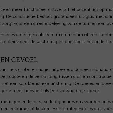
t een meer functioneel ontwerp. Het accent ligt op m
ing. De constructie bestaat grotendeels uit glas, met sla
 zorgt voor een directe beleving van de tuin en een ove
nnen worden gerealiseerd in aluminium of een combin
ze beïnvloedt de uitstraling en daarnaast het onderho
 EN GEVOEL
ns iets groter en hoger uitgevoerd dan een standaard 
 De hoogte en de verhouding tussen glas en constructie
e met een karakteristieke uitstraling. De roedes en bove
ngerie meer aanvoelt als een volwaardige kamer.
 afmetingen en kunnen volledig naar wens worden ontwo
mer, eetkamer of keuken. Het ruimtegevoel wordt voor