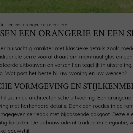
l tussen een orangerie en een serre
SEN EEN ORANGERIE EN EEN 
r huisachtig karakter met klassieke details zoals roe
raditionele serre vooral draait om maximaal glas en ee
soleerde uitbouwen en verschillen tegelijk in uitstraling,
ng. Wat past het beste bij uw woning en uw wensen?
CHE VORMGEVING EN STIJLKENM
il zit in de architectonische uitvoering. Een orangeri
eving met herkenbare details. Denk aan roedes in de ra
vormgegeven serredak met bijpassende dakgoot. Deze e
tig karakter. De opbouw ademt traditie en elegantie, v
jke bouwstijl.