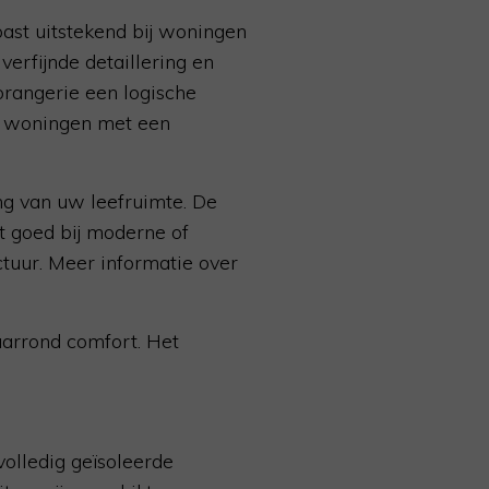
ast uitstekend bij woningen
verfijnde detaillering en
orangerie een logische
en woningen met een
ing van uw leefruimte. De
st goed bij moderne of
tuur. Meer informatie over
aarrond comfort. Het
olledig geïsoleerde