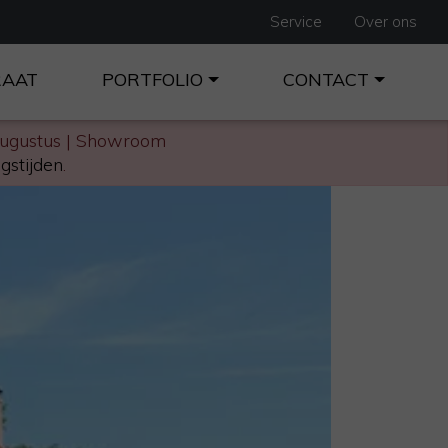
Service
Over ons
RAAT
PORTFOLIO
CONTACT
augustus | Showroom
gstijden
.