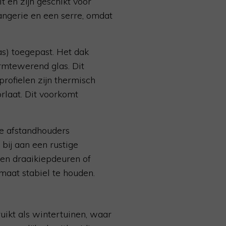
 en zijn geschikt voor
rangerie en een serre, omdat
as) toegepast. Het dak
rmtewerend glas. Dit
rofielen zijn thermisch
rlaat. Dit voorkomt
e afstandhouders
 bij aan een rustige
n en draaikiepdeuren of
maat stabiel te houden.
uikt als wintertuinen, waar