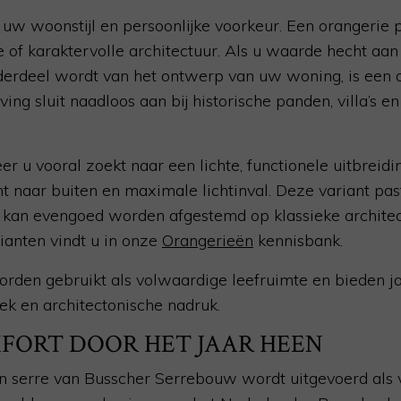
w woonstijl en persoonlijke voorkeur. Een orangerie p
e of karaktervolle architectuur. Als u waarde hecht aan 
derdeel wordt van het ontwerp van uw woning, is een 
ing sluit naadloos aan bij historische panden, villa’s 
er u vooral zoekt naar een lichte, functionele uitbreid
ht naar buiten en maximale lichtinval. Deze variant pa
 kan evengoed worden afgestemd op klassieke architec
rianten vindt u in onze
Orangerieën
kennisbank.
rden gebruikt als volwaardige leefruimte en bieden j
tiek en architectonische nadruk.
MFORT DOOR HET JAAR HEEN
n serre van Busscher Serrebouw wordt uitgevoerd als v