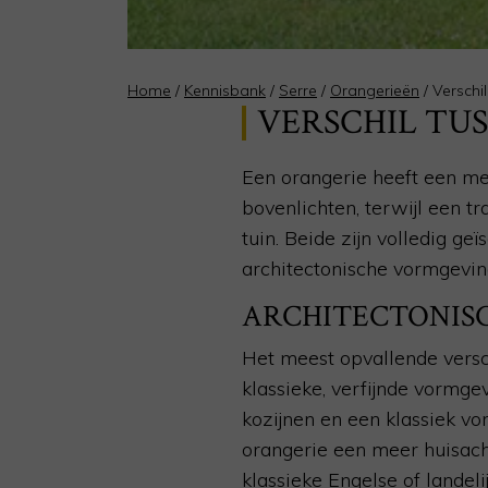
Home
/
Kennisbank
/
Serre
/
Orangerieën
/
Verschi
VERSCHIL TUS
Een orangerie heeft een mee
bovenlichten, terwijl een t
tuin. Beide zijn volledig geï
architectonische vormgevi
ARCHITECTONIS
Het meest opvallende versch
klassieke, verfijnde vormg
kozijnen en een klassiek 
orangerie een meer huisach
klassieke Engelse of landeli