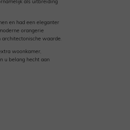
namelijk als uitbreiding
men en had een eleganter
 moderne orangerie
en architectonische waarde.
s extra woonkamer,
in u belang hecht aan