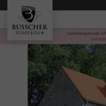
Vakantieperiode (s
Ootmars