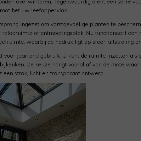
onden overwinteren. Tegenwoordig dient een serre voor
oot het uw leefoppervlak.
rsprong ingezet om vorstgevoelige planten te bescher
ls relaxruimte of ontmoetingsplek. Nu functioneert een
efruimte, waarbij de nadruk ligt op sfeer, uitstraling 
kt voor jaarrond gebruik. U kunt de ruimte inzetten al
bijkeuken. De keuze hangt vooral af van de mate waar
st een strak, licht en transparant ontwerp.