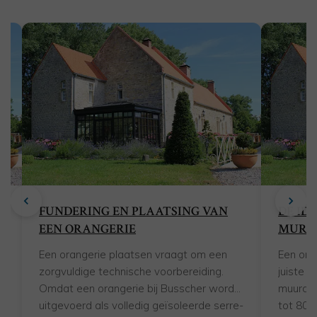
FUNDERING EN PLAATSING VAN
DE ID
EEN ORANGERIE
MURE
Een orangerie plaatsen vraagt om een
Een ora
zorgvuldige technische voorbereiding.
juiste 
Omdat een orangerie bij Busscher wordt
muurdel
uitgevoerd als volledig geïsoleerde serre-
tot 80...