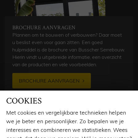
BROCHURE AANVRAGEN
Plannen om te bouwen of verbouwen? Daar moet
u beslist even voor gaan zitten. Een goed
hulpmiddel is de brochure van Busscher Serrebouw.
Hierin vindt u uitgebreide informatie, een overzicht
van de producten en vele voorbeelden.
BROCHURE AANVRAGEN
COOKIES
Met cookies en vergelijkbare technieken helpen
we je beter en persoonlijker. Zo bepalen we je
interesses en combineren we statistieken. Wees