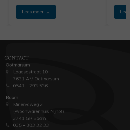
uitbouw,...
Lees meer
Lees
CONTACT
Ootmarsum
Laagsestraat 10
7631 AM Ootmarsum
0541 – 293 536
Baarn
Minervaweg 3
(Woonwarenhuis Nijhof)
3741 GR Baarn
035 – 303 32 33