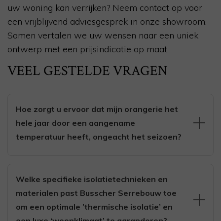
uw woning kan verrijken? Neem contact op voor
een vrijblijvend adviesgesprek in onze showroom.
Samen vertalen we uw wensen naar een uniek
ontwerp met een prijsindicatie op maat.
VEEL GESTELDE VRAGEN
Hoe zorgt u ervoor dat mijn orangerie het
hele jaar door een aangename
temperatuur heeft, ongeacht het seizoen?
Wij ontwerpen uw orangerie als volledig geïsoleerde
uitbouw met HR++ of triple glas, thermisch
Welke specifieke isolatietechnieken en
onderbroken profielen en zon- en warmtewerend
materialen past Busscher Serrebouw toe
dakglas, zodat warmte ’s winters binnen en ’s zomers
om een optimale ’thermische isolatie’ en
buiten blijft. Daarnaast adviseren en integreren we
passende ventilatie (zoals schuifdakramen en
een luxe ‘woonklimaat’ te garanderen?