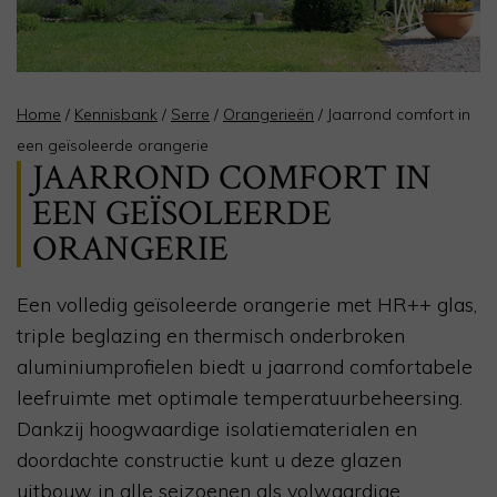
Home
/
Kennisbank
/
Serre
/
Orangerieën
/
Jaarrond comfort in
een geïsoleerde orangerie
JAARROND COMFORT IN
EEN GEÏSOLEERDE
ORANGERIE
Een volledig geïsoleerde orangerie met HR++ glas,
triple beglazing en thermisch onderbroken
aluminiumprofielen biedt u jaarrond comfortabele
leefruimte met optimale temperatuurbeheersing.
Dankzij hoogwaardige isolatiematerialen en
doordachte constructie kunt u deze glazen
uitbouw in alle seizoenen als volwaardige