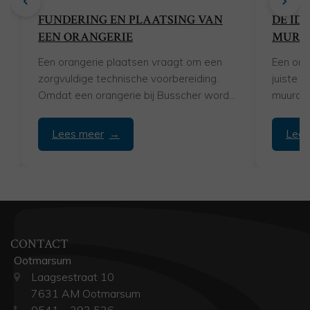
FUNDERING EN PLAATSING VAN
DE ID
EEN ORANGERIE
MURE
Een orangerie plaatsen vraagt om een
Een ora
zorgvuldige technische voorbereiding.
juiste 
Omdat een orangerie bij Busscher wordt
muurdel
uitgevoerd als volledig geïsoleerde serre-
tot 80...
uitbouw,...
Lees meer
Lees
CONTACT
Ootmarsum
Laagsestraat 10
7631 AM Ootmarsum
0541 – 293 536