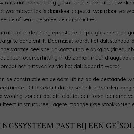
 ontstaat een volledig geïsoleerde serre-uitbouw die 
Het warmteverlies is daardoor beperkt, waardoor ver
leerde of semi-geïsoleerde constructies.
trale rol in de energieprestatie. Triple glas met edelga
afgifte aanzienlijk. Daarnaast wordt het dak standaar
newarmte deels terugkaatst) triple dakglas (driedubbe
iet alleen oververhitting in de zomer, maar draagt ook b
 omdat het hitteverlies via het dak beperkt wordt.
van de constructie en de aansluiting op de bestaande w
leefruimte. Dit betekent dat de serre kan worden aange
woning, zonder dat dit leidt tot een forse toename va
lteert in structureel lagere maandelijkse stookkosten 
GSSYSTEEM PAST BIJ EEN GEÏSOL