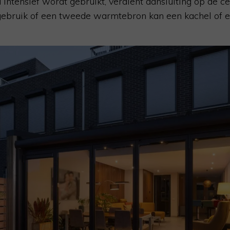
d intensief wordt gebruikt, verdient aansluiting op de 
 gebruik of een tweede warmtebron kan een kachel of e