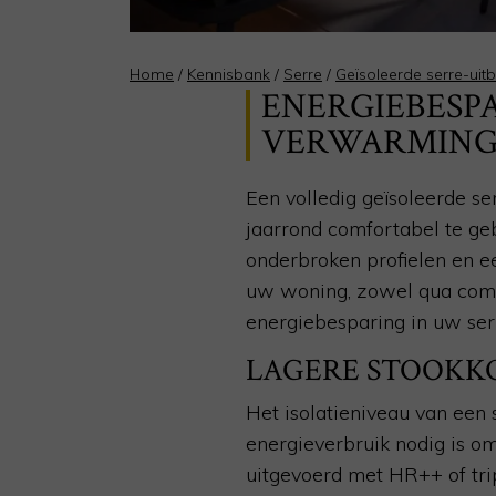
Home
/
Kennisbank
/
Serre
/
Geïsoleerde serre-ui
ENERGIEBESPA
VERWARMING 
Een volledig geïsoleerde se
jaarrond comfortabel te geb
onderbroken profielen en e
uw woning, zowel qua comfor
energiebesparing in uw ser
LAGERE STOOKK
Het isolatieniveau van een
energieverbruik nodig is o
uitgevoerd met HR++ of tri