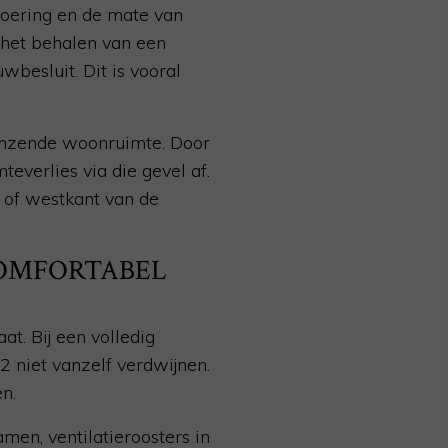
voering en de mate van
 het behalen van een
wbesluit. Dit is vooral
renzende woonruimte. Door
everlies via die gevel af.
- of westkant van de
COMFORTABEL
t. Bij een volledig
 niet vanzelf verdwijnen.
n.
men, ventilatieroosters in