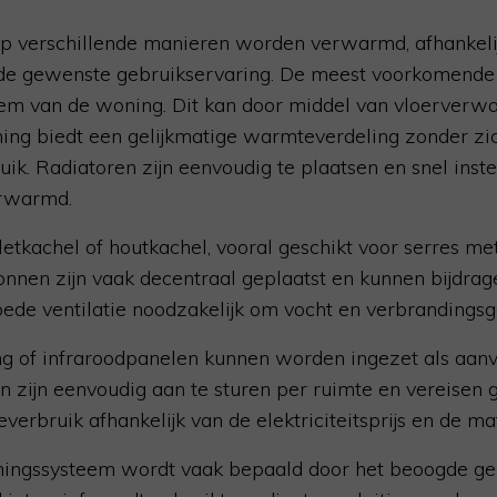
op verschillende manieren worden verwarmd, afhankeli
n de gewenste gebruikservaring. De meest voorkomende o
m van de woning. Dit kan door middel van vloerverwar
ng biedt een gelijkmatige warmteverdeling zonder zicht
uik. Radiatoren zijn eenvoudig te plaatsen en snel inste
erwarmd.
letkachel of houtkachel, vooral geschikt voor serres me
onnen zijn vaak decentraal geplaatst en kunnen bijdrag
goede ventilatie noodzakelijk om vocht en verbrandingsg
g of infraroodpanelen kunnen worden ingezet als aanvu
zijn eenvoudig aan te sturen per ruimte en vereisen g
everbruik afhankelijk van de elektriciteitsprijs en de mat
ingssysteem wordt vaak bepaald door het beoogde gebr