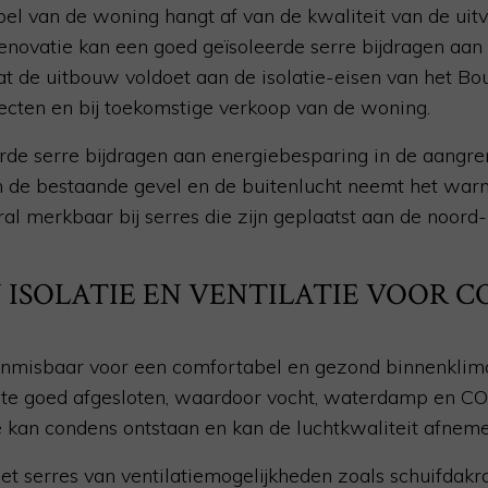
bel van de woning hangt af van de kwaliteit van de uit
renovatie kan een goed geïsoleerde serre bijdragen aan
at de uitbouw voldoet aan de isolatie-eisen van het Bou
jecten en bij toekomstige verkoop van de woning.
rde serre bijdragen aan energiebesparing in de aang
en de bestaande gevel en de buitenlucht neemt het warmt
oral merkbaar bij serres die zijn geplaatst aan de noord
 ISOLATIE EN VENTILATIE VOOR 
e onmisbaar voor een comfortabel en gezond binnenklimaa
imte goed afgesloten, waardoor vocht, waterdamp en CO2
e kan condens ontstaan en kan de luchtkwaliteit afneme
 serres van ventilatiemogelijkheden zoals schuifdakra