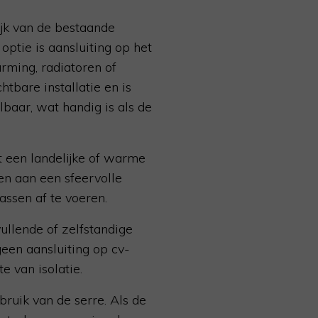
jk van de bestaande
ptie is aansluiting op het
ming, radiatoren of
bare installatie en is
lbaar, wat handig is als de
t een landelijke of warme
en aan een sfeervolle
assen af te voeren.
llende of zelfstandige
een aansluiting op cv-
e van isolatie.
uik van de serre. Als de