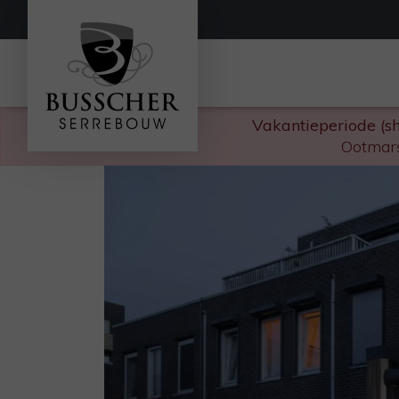
Vakantieperiode (s
Ootmars