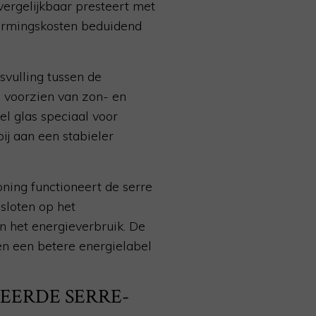
vergelijkbaar presteert met
warmingskosten beduidend
svulling tussen de
d voorzien van zon- en
l glas speciaal voor
ij aan een stabieler
oning functioneert de serre
sloten op het
n het energieverbruik. De
en een betere energielabel
EERDE SERRE-