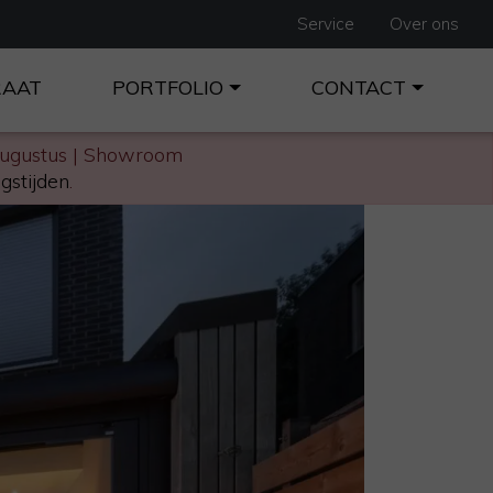
Service
Over ons
RAAT
PORTFOLIO
CONTACT
augustus | Showroom
gstijden
.