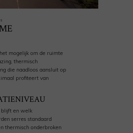
es
MME
 het mogelijk om de ruimte
azing, thermisch
ng die naadloos aansluit op
imaal profiteert van
ATIENIVEAU
lijft en welk
rden serres standaard
 en thermisch onderbroken