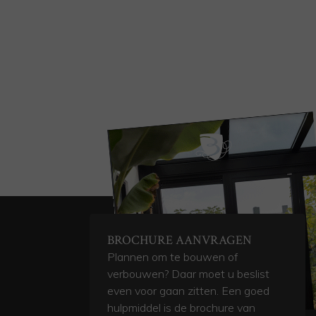
BROCHURE AANVRAGEN
Plannen om te bouwen of
verbouwen? Daar moet u beslist
even voor gaan zitten. Een goed
hulpmiddel is de brochure van