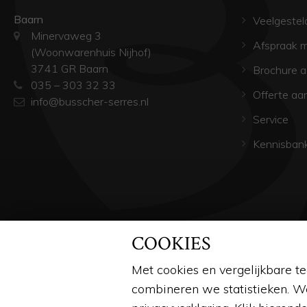
Baarn
Veelgestel
Minervaweg 3
Afspraak 
(Woonwarenhuis Nijhof)
3741 GR Baarn
Brochure 
035 – 303 32 33
Offerte aa
info@busscher-serres.nl
Service
Kennisban
COOKIES
Met cookies en vergelijkbare t
combineren we statistieken. W