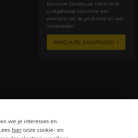
Busscher Serrebouw. Hierin vindt
u uitgebreide informatie, een
overzicht van de producten en vele
voorbeelden.
BROCHURE AANVRAGEN
len we je interesses en
 Lees
hier
onze cookie- en