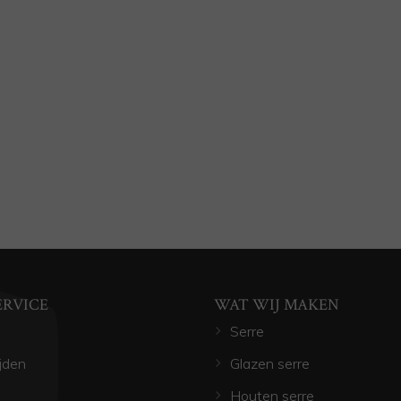
ERVICE
WAT WIJ MAKEN
Serre
jden
Glazen serre
Houten serre