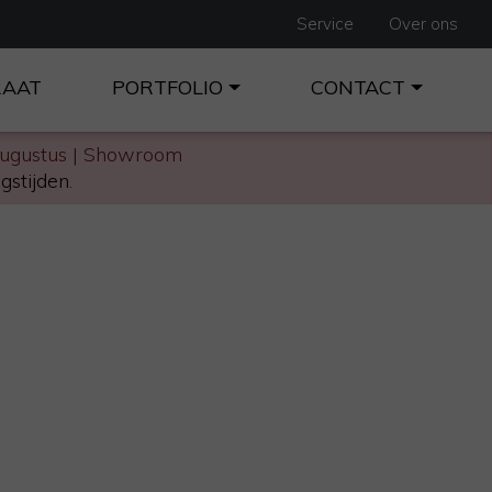
Service
Over ons
RAAT
PORTFOLIO
CONTACT
augustus | Showroom
gstijden
.