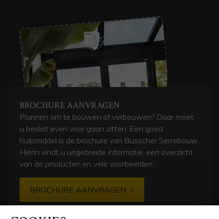
BROCHURE AANVRAGEN
Plannen om te bouwen of verbouwen? Daar moet
u beslist even voor gaan zitten. Een goed
hulpmiddel is de brochure van Busscher Serrebouw.
Hierin vindt u uitgebreide informatie, een overzicht
van de producten en vele voorbeelden.
BROCHURE AANVRAGEN