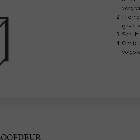
vergre
Hierna
gevou
Schuif
Om te 
volgord
LOOPDEUR