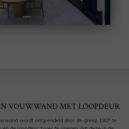
EN VOUWWAND MET LOOPDEUR
wwand wordt ontgrendeld door de greep 180°
te
n en de loopdeur zover te openen, dat deze in de