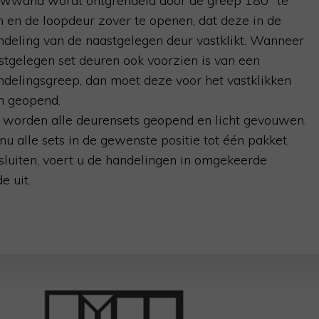
wwand wordt ontgrendeld door de greep 180°
te
n en de loopdeur zover te openen, dat deze in de
ndeling van de naastgelegen deur vastklikt. Wanneer
stgelegen set deuren ook voorzien is van een
ndelingsgreep, dan moet deze voor het vastklikken
 geopend.
 worden alle deurensets geopend en licht gevouwen.
nu alle sets in de gewenste positie tot één pakket.
sluiten, voert u de handelingen in omgekeerde
e uit.