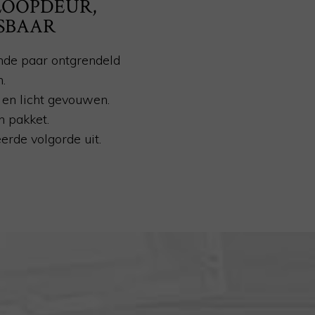
OOPDEUR,
SBAAR
nde paar ontgrendeld
.
en licht gevouwen.
n pakket.
erde volgorde uit.