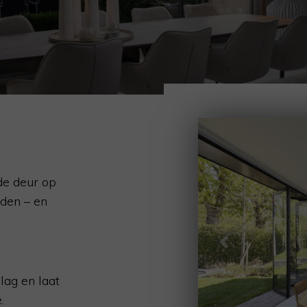
de deur op
dden – en
Previous
lag en laat
.