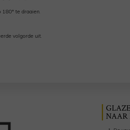
p 180°
te draaien.
erde volgorde uit.
GLAZ
NAAR 