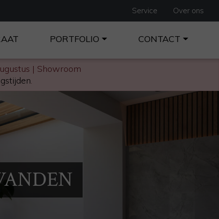
Service
Over ons
RAAT
PORTFOLIO
CONTACT
augustus | Showroom
gstijden
.
WANDEN