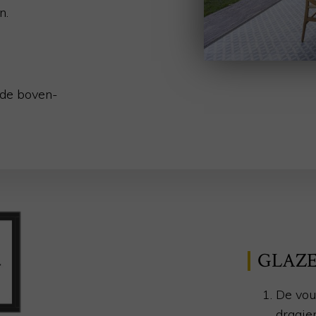
n.
 de boven-
GLAZ
De vou
draaie