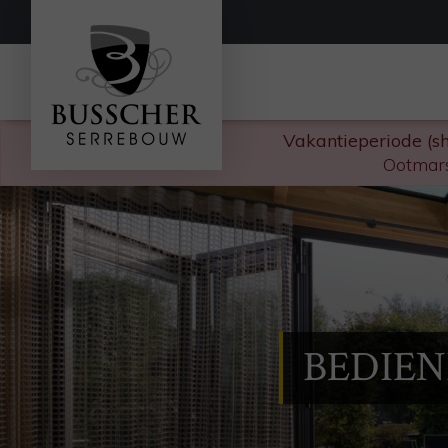
Vakantieperiode (s
Ootmars
BEDIE