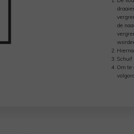
De vou
draaie
vergre
de naa
vergre
worden
Hierna
Schuif 
Om te 
volgord