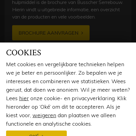
hulpmiddel is de brochure van Busscher Serrebouw.
Hierin vindt u uitgebreide informatie, een overzicht
van de producten en vele voorbeelden.
BROCHURE AANVRAGEN
COOKIES
Met cookies en vergelijkbare technieken helpen
we je beter en persoonlijker. Zo bepalen we je
interesses en combineren we statistieken. Wees
gerust, dat doen we anoniem. Wil je meer weten?
© 2026
Lees
hier
onze cookie- en privacyverklaring. Klik
hieronder op ‘Oké’ om dit te accepteren. Als je
LinkedIn
Instagram
Facebook
Pinterest
kiest voor,
weigeren
dan plaatsen we alleen
functionele en analytische cookies.
Webdesign en ontwikkeling
door:
Forresult