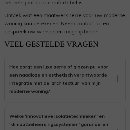
het hele jaar door comfortabel is.
Ontdek wat een maatwerk serre voor uw moderne
woning kan betekenen. Neem contact op en
bespreek uw wensen en mogelijkheden.
VEEL GESTELDE VRAGEN
Hoe zorgt een luxe serre of glazen pui voor
een naadloze en esthetisch verantwoorde
integratie met de ‘architectuur’ van mijn
moderne woning?
Een luxe serre of glazen pui wordt als maatwerk
ontworpen, zodat lijnen, proporties, materialen en
Welke ‘innovatieve isolatietechnieken’ en
kleuren aansluiten op de bestaande gevel en
‘klimaatbeheersingssystemen’ garanderen
architectuur van je moderne woning. Door slanke