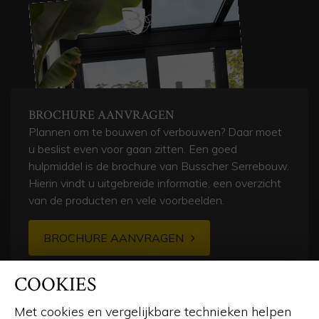
BROCHURE AANVRAGEN
Plannen om te bouwen of verbouwen? Daar moet
u beslist even voor gaan zitten. Een goed
hulpmiddel is de brochure van Busscher Serrebouw.
Hierin vindt u uitgebreide informatie, een overzicht
van de producten en vele voorbeelden.
BROCHURE AANVRAGEN
COOKIES
Met cookies en vergelijkbare technieken helpen